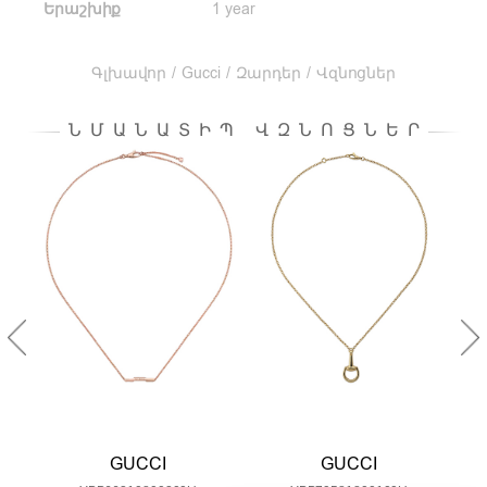
Երաշխիք
1 year
Գլխավոր
/
Gucci
/
Զարդեր
/
Վզնոցներ
ՆՄԱՆԱՏԻՊ ՎԶՆՈՑՆԵՐ
GUCCI
GUCCI