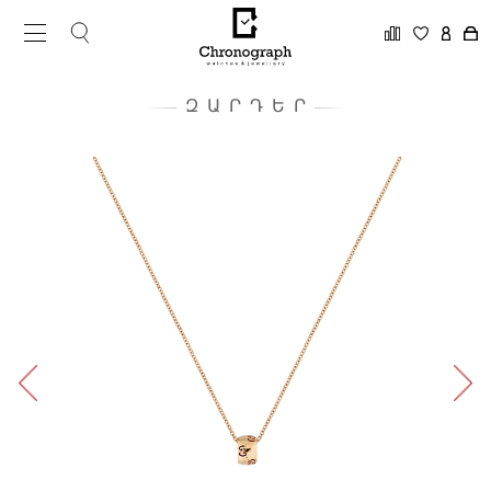
ԶԱՐԴԵՐ