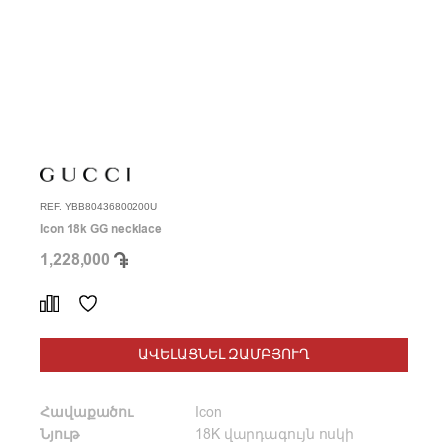
REF. YBB80436800200U
Icon 18k GG necklace
1,228,000
ԱՎԵԼԱՑՆԵԼ ԶԱՄԲՅՈՒՂ
Հավաքածու
Icon
Նյութ
18K վարդագույն ոսկի