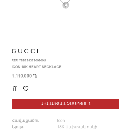
REF. YBB72937300200U
ICON 18K HEART NECKLACE
1,110,000
ԱՎԵԼԱՑՆԵԼ ԶԱՄԲՅՈՒՂ
Հավաքածու
Icon
Նյութ
18K Սպիտակ ոսկի