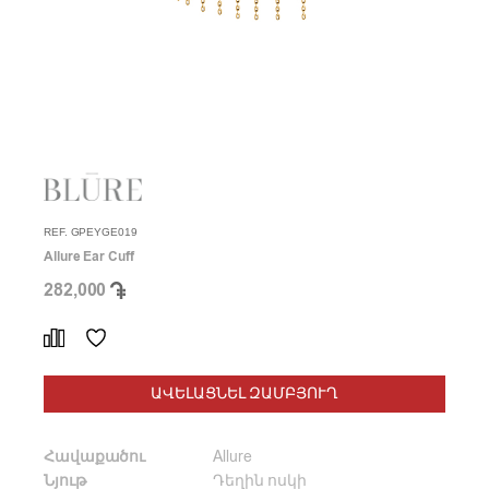
REF. GPEYGE019
Allure Ear Cuff
282,000
ԱՎԵԼԱՑՆԵԼ ԶԱՄԲՅՈՒՂ
Հավաքածու
Allure
Նյութ
Դեղին ոսկի