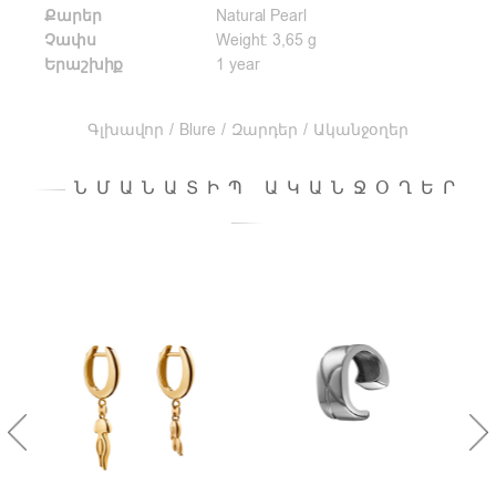
Քարեր
Natural Pearl
Չափս
Weight: 3,65 g
Երաշխիք
1 year
Գլխավոր
/
Blure
/
Զարդեր
/
Ականջօղեր
ՆՄԱՆԱՏԻՊ ԱԿԱՆՋՕՂԵՐ