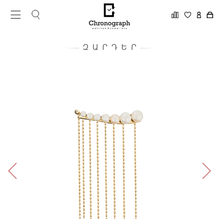
ԶԱՐԴԵՐ