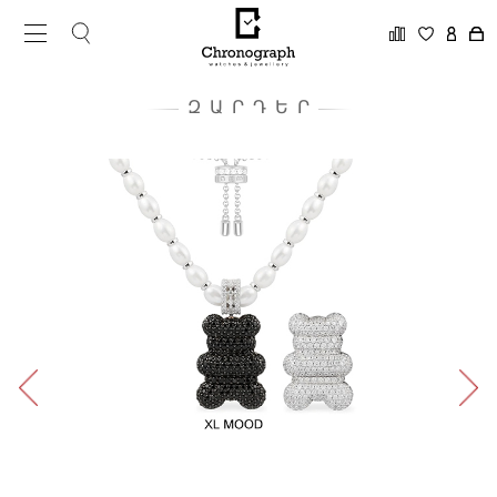
ԶԱՐԴԵՐ