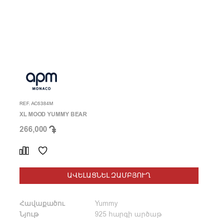
REF. AC6384M
XL MOOD YUMMY BEAR
266,000
ԱՎԵԼԱՑՆԵԼ ԶԱՄԲՅՈՒՂ
Հավաքածու
Yummy
Նյութ
925 հարգի արծաթ