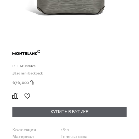
REF. MB199326
4810 mini backpack
676,000
КУПИТЬ В БУТИКЕ
Коллекция
4810
Материал
Телячья кожа