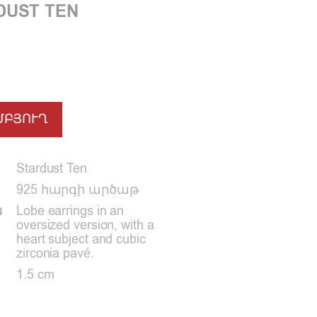
DUST TEN
ՄԲՅՈՒՂ
Stardust Ten
925 հարգի արծաթ
ն
Lobe earrings in an
oversized version, with a
heart subject and cubic
zirconia pavé.
1.5 cm