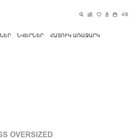
ՀՅ
ՆԵՐ
ՆՎԵՐՆԵՐ
ՀԱՏՈՒԿ ԱՌԱՋԱՐԿ
GS OVERSIZED