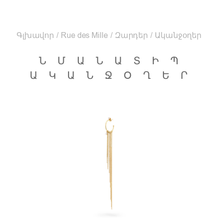
Գլխավոր
/
Rue des Mille
/
Զարդեր
/
Ականջօղեր
ՆՄԱՆԱՏԻՊ
ԱԿԱՆՋՕՂԵՐ