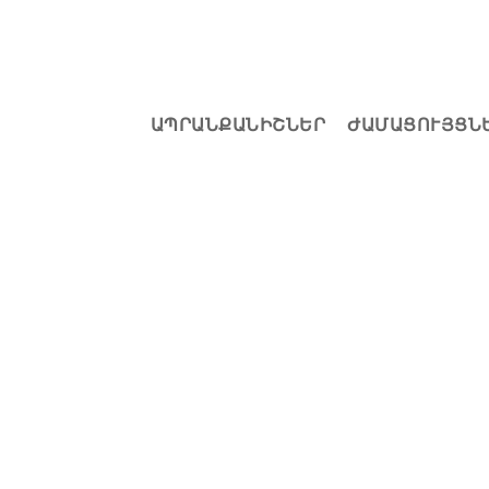
ԱՊՐԱՆՔԱՆԻՇՆԵՐ
ԺԱՄԱՑՈՒՅՑՆ