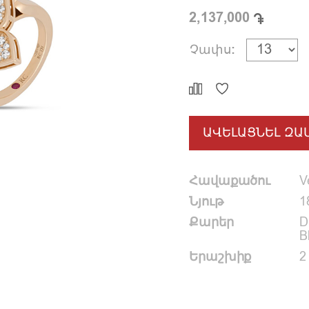
2,137,000
Չափս:
ԱՎԵԼԱՑՆԵԼ ԶԱ
Հավաքածու
V
Նյութ
1
Քարեր
D
B
Երաշխիք
2