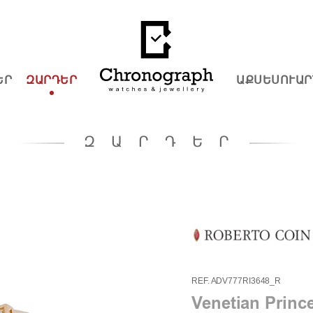
ԵՐ
ԶԱՐԴԵՐ
ԱՔՍԵՍՈՒԱՐ
ԶԱՐԴԵՐ
REF. ADV777RI3648_R
Venetian Princ