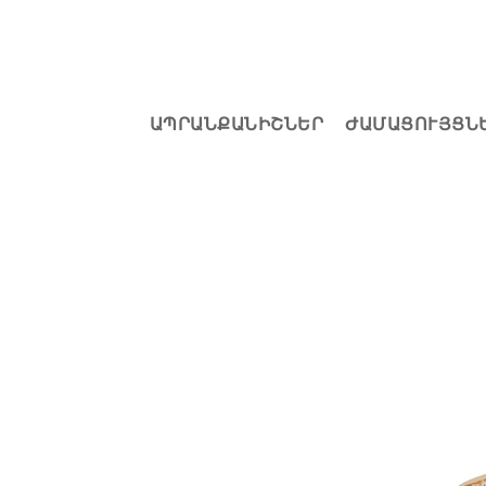
ԱՊՐԱՆՔԱՆԻՇՆԵՐ
ԺԱՄԱՑՈՒՅՑՆ