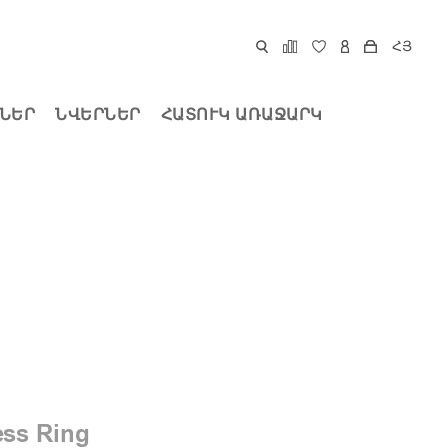
ՀՅ
ՆԵՐ
ՆՎԵՐՆԵՐ
ՀԱՏՈՒԿ ԱՌԱՋԱՐԿ
ess Ring