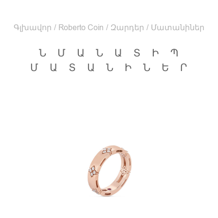
Գլխավոր
/
Roberto Coin
/
Զարդեր
/
Մատանիներ
ՆՄԱՆԱՏԻՊ
ՄԱՏԱՆԻՆԵՐ