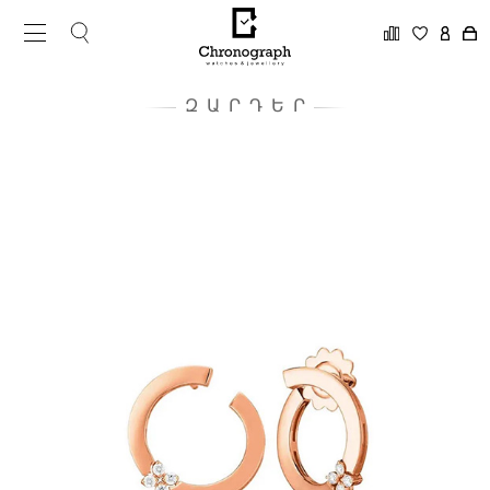
ԶԱՐԴԵՐ