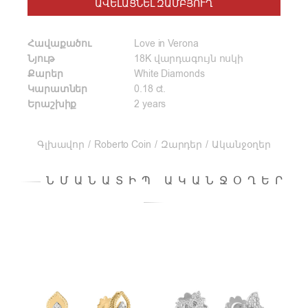
ԱՎԵԼԱՑՆԵԼ ԶԱՄԲՅՈՒՂ
Հավաքածու
Love in Verona
Նյութ
18K վարդագույն ոսկի
Քարեր
White Diamonds
Կարատներ
0.18 ct.
Երաշխիք
2 years
Գլխավոր
/
Roberto Coin
/
Զարդեր
/
Ականջօղեր
ՆՄԱՆԱՏԻՊ ԱԿԱՆՋՕՂԵՐ