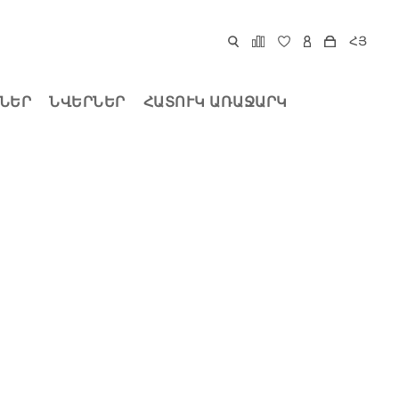
ՀՅ
ՆԵՐ
ՆՎԵՐՆԵՐ
ՀԱՏՈՒԿ ԱՌԱՋԱՐԿ