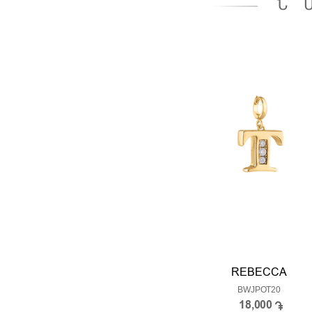
Ն
REBECCA
BWJPOT20
18,000