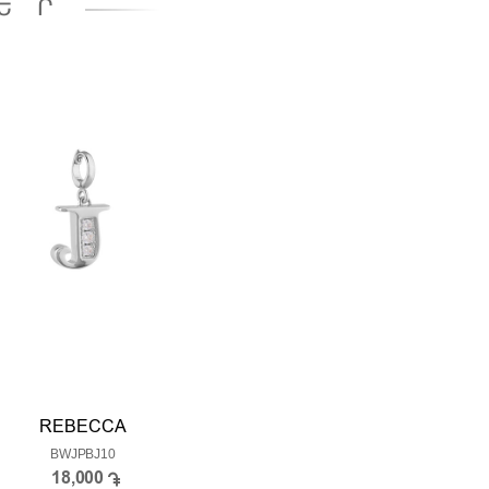
ԵՐ
REBECCA
BWJPBJ10
18,000