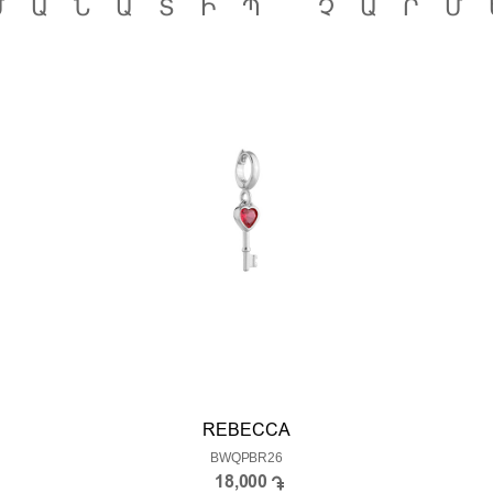
ՄԱՆԱՏԻՊ ՉԱՐՄ
REBECCA
BWQPBR26
18,000