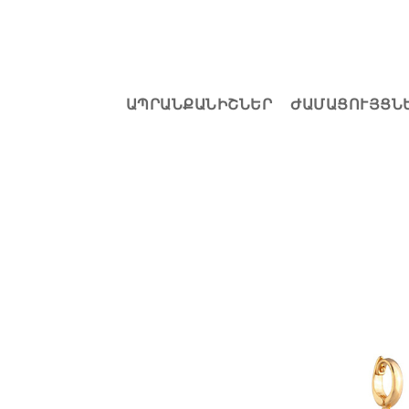
ԱՊՐԱՆՔԱՆԻՇՆԵՐ
ԺԱՄԱՑՈՒՅՑՆ