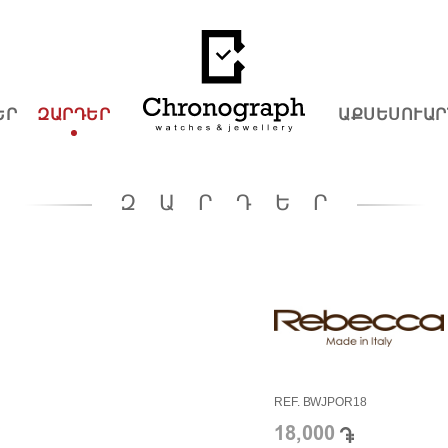
ԵՐ
ԶԱՐԴԵՐ
ԱՔՍԵՍՈՒԱՐ
ԶԱՐԴԵՐ
REF. BWJPOR18
18,000