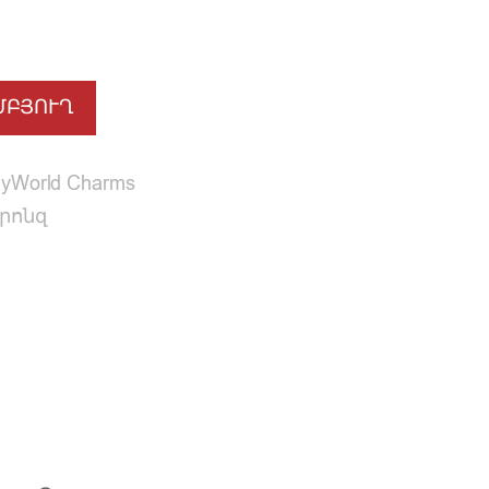
ՄԲՅՈՒՂ
yWorld Charms
րոնզ