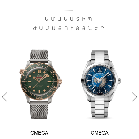
ՆՄԱՆԱՏԻՊ
ԺԱՄԱՑՈՒՅՑՆԵՐ
OMEGA
OMEGA