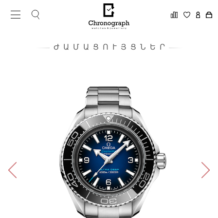
ԺԱՄԱՑՈՒՅՑՆԵՐ