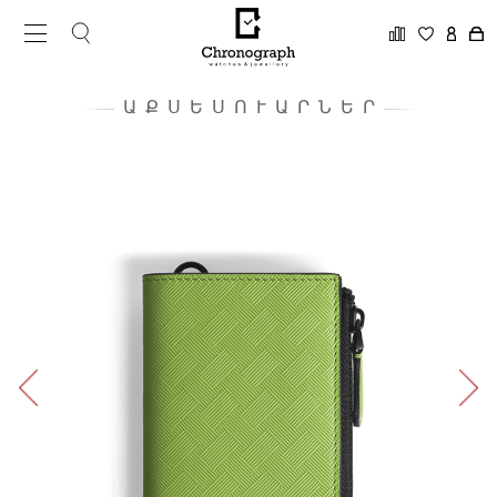
ԱՔՍԵՍՈՒԱՐՆԵՐ