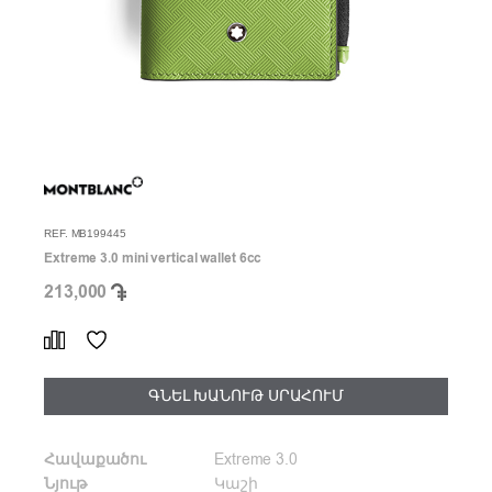
REF. MB199445
Extreme 3.0 mini vertical wallet 6cc
213,000
ԳՆԵԼ ԽԱՆՈՒԹ ՍՐԱՀՈՒՄ
Հավաքածու
Extreme 3.0
Նյութ
Կաշի