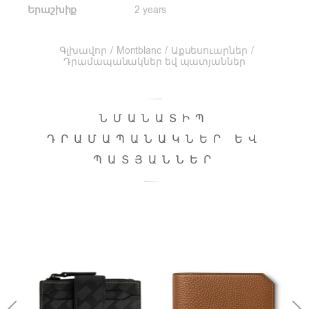
Երաշխիք
2 years
Գլխավոր
/
Montblanc
/
Աքսեսուարներ
/
Դրամապանակներ եվ պատյաններ
ՆՄԱՆԱՏԻՊ
ԴՐԱՄԱՊԱՆԱԿՆԵՐ ԵՎ
ՊԱՏՅԱՆՆԵՐ