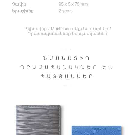
Չափս
95 x 5 x 75 mm
Երաշխիք
2 years
Գլխավոր
/
Montblanc
/
Աքսեսուարներ
/
Դրամապանակներ եվ պատյաններ
ՆՄԱՆԱՏԻՊ
ԴՐԱՄԱՊԱՆԱԿՆԵՐ ԵՎ
ՊԱՏՅԱՆՆԵՐ