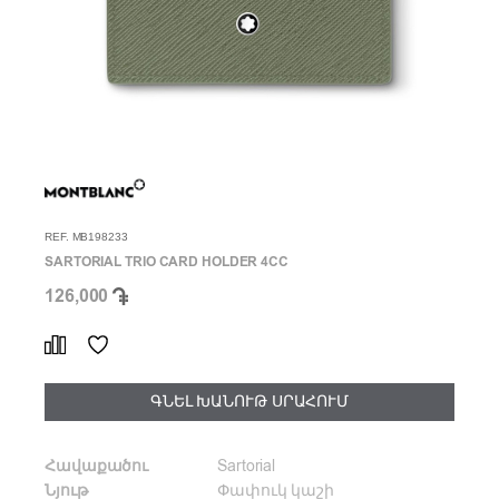
REF. MB198233
SARTORIAL TRIO CARD HOLDER 4CC
126,000
ԳՆԵԼ ԽԱՆՈՒԹ ՍՐԱՀՈՒՄ
Հավաքածու
Sartorial
Նյութ
Փափուկ կաշի