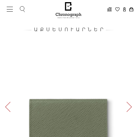
ԱՔՍԵՍՈՒԱՐՆԵՐ