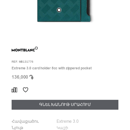
REF. MB131776
Extreme 3.0 card holder 8cc with zippered pocket
136,000
ԳՆԵԼ ԽԱՆՈՒԹ ՍՐԱՀՈՒՄ
Հավաքածու
Extreme 3.0
Նյութ
Կաշի