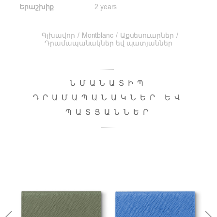
Երաշխիք
2 years
Գլխավոր
/
Montblanc
/
Աքսեսուարներ
/
Դրամապանակներ եվ պատյաններ
ՆՄԱՆԱՏԻՊ
ԴՐԱՄԱՊԱՆԱԿՆԵՐ ԵՎ
ՊԱՏՅԱՆՆԵՐ