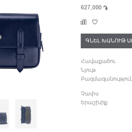
627,000
ԳՆԵԼ ԽԱՆՈՒԹ Ս
Հավաքածու
Նյութ
Բազմազանությու
Չափս
Երաշխիք