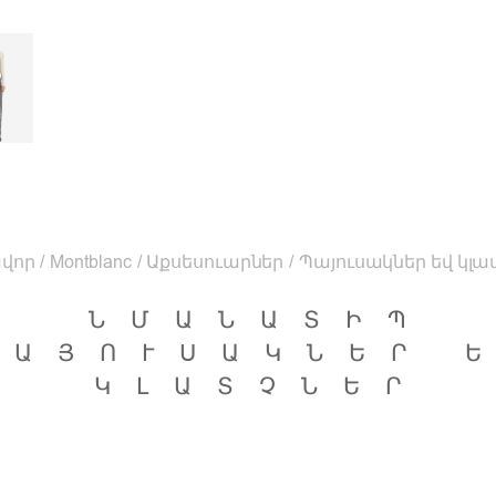
վոր
/
Montblanc
/
Աքսեսուարներ
/
Պայուսակներ եվ կլա
ՆՄԱՆԱՏԻՊ
ՊԱՅՈՒՍԱԿՆԵՐ 
ԿԼԱՏՉՆԵՐ