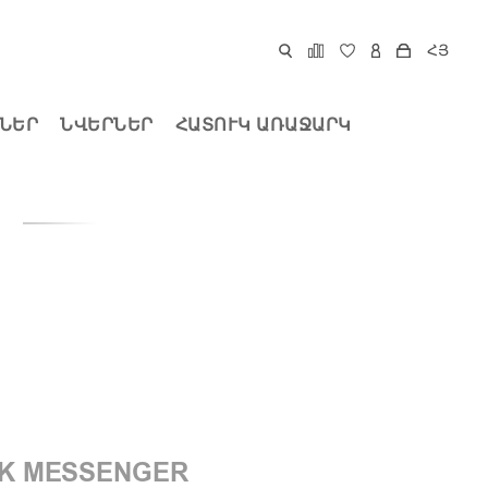
ՀՅ
ՆԵՐ
ՆՎԵՐՆԵՐ
ՀԱՏՈՒԿ ԱՌԱՋԱՐԿ
Ր
K MESSENGER