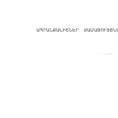
ԱՊՐԱՆՔԱՆԻՇՆԵՐ
ԺԱՄԱՑՈՒՅՑՆ