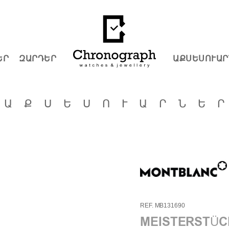
ԵՐ
ԶԱՐԴԵՐ
ԱՔՍԵՍՈՒԱՐ
ԱՔՍԵՍՈՒԱՐՆԵ
REF. MB131690
MEISTERSTÜC