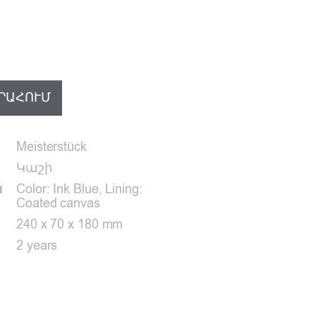
ՐԱՀՈՒՄ
Meisterstück
Կաշի
ն
Color: Ink Blue, Lining:
Coated canvas
240 x 70 x 180 mm
2 years