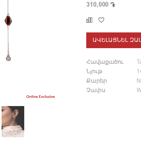
310,000
ԱՎԵԼԱՑՆԵԼ ԶԱ
Հավաքածու
T
Նյութ
1
Քարեր
N
Չափս
W