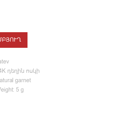
ՄԲՅՈՒՂ
atev
4K դեղին ոսկի
atural garnet
eight: 5 g