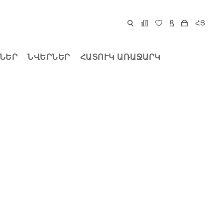
ՀՅ
ՆԵՐ
ՆՎԵՐՆԵՐ
ՀԱՏՈՒԿ ԱՌԱՋԱՐԿ