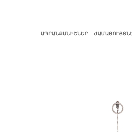
ԱՊՐԱՆՔԱՆԻՇՆԵՐ
ԺԱՄԱՑՈՒՅՑՆ