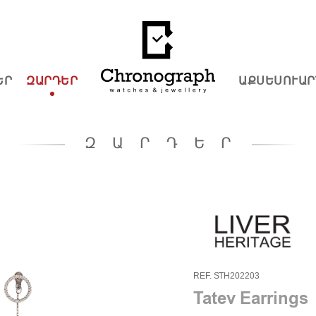
ԵՐ
ԶԱՐԴԵՐ
ԱՔՍԵՍՈՒԱՐ
ԶԱՐԴԵՐ
REF. STH202203
Tatev Earrings