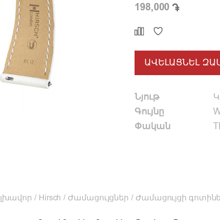
198,000
ԱՎԵԼԱՑՆԵԼ ԶԱ
Նյութ
Կ
Գույնը
W
Փական
T
լխավոր
/
Hirsch
/
Ժամացույցներ
/
Ժամացույցի գոտին