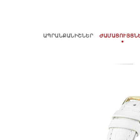
ԱՊՐԱՆՔԱՆԻՇՆԵՐ
ԺԱՄԱՑՈՒՅՑՆ