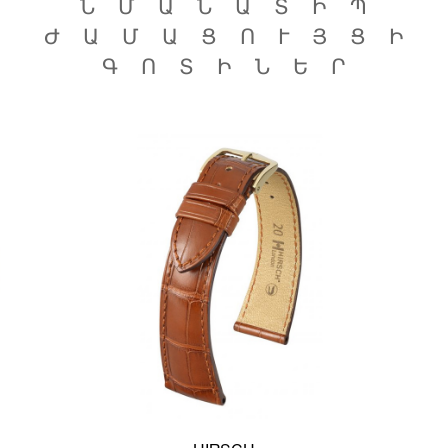
ՆՄԱՆԱՏԻՊ
ԺԱՄԱՑՈՒՅՑԻ
ԳՈՏԻՆԵՐ