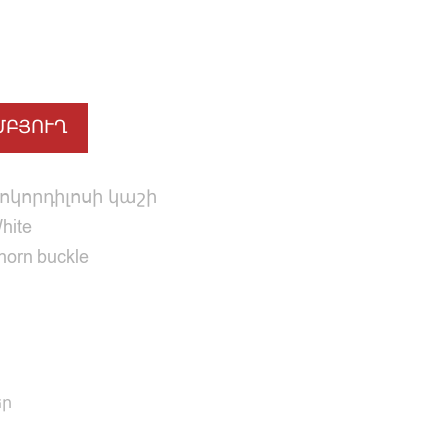
ՄԲՅՈՒՂ
ոկորդիլոսի կաշի
hite
horn buckle
եր