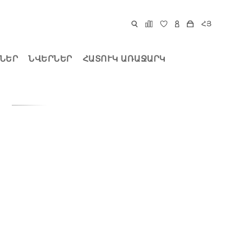
ՀՅ
ՆԵՐ
ՆՎԵՐՆԵՐ
ՀԱՏՈՒԿ ԱՌԱՋԱՐԿ
Ր