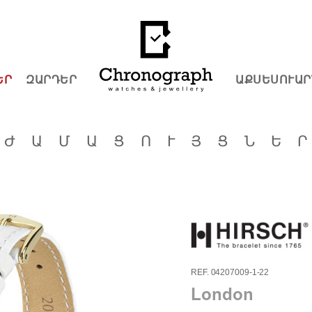
ԵՐ
ԶԱՐԴԵՐ
ԱՔՍԵՍՈՒԱՐ
ԺԱՄԱՑՈՒՅՑՆԵ
REF. 04207009-1-22
London