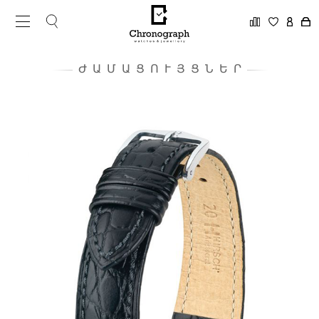
ԺԱՄԱՑՈՒՅՑՆԵՐ