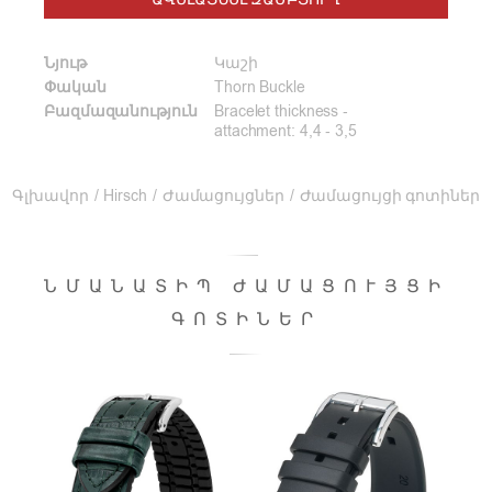
ԱՎԵԼԱՑՆԵԼ ԶԱՄԲՅՈՒՂ
Նյութ
Կաշի
Փական
Thorn Buckle
Բազմազանություն
Bracelet thickness -
attachment: 4,4 - 3,5
Գլխավոր
/
Hirsch
/
Ժամացույցներ
/
Ժամացույցի գոտիներ
ՆՄԱՆԱՏԻՊ ԺԱՄԱՑՈՒՅՑԻ
ԳՈՏԻՆԵՐ