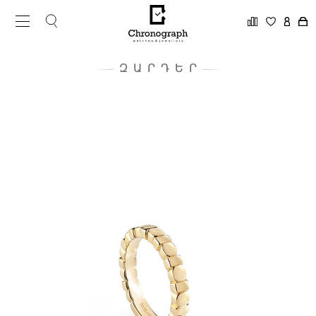
ԶԱՐԴԵՐ