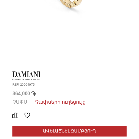
REF. 20094975
864,000
ՉԱՓՍ
Չափսերի ուղեցույց
ԱՎԵԼԱՑՆԵԼ ԶԱՄԲՅՈՒՂ