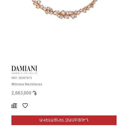
REF. 20087875
Mimosa Necklaces
2,663,000
ԱՎԵԼԱՑՆԵԼ ԶԱՄԲՅՈՒՂ