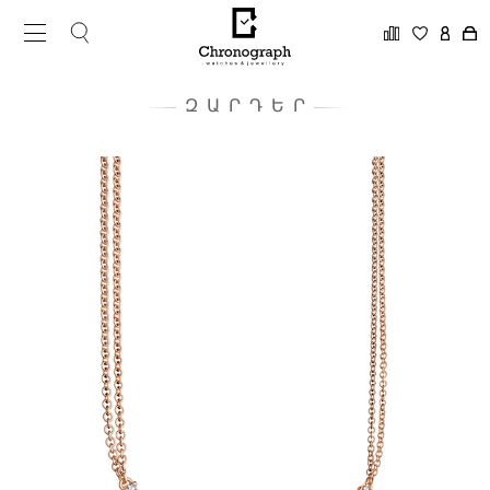
ԶԱՐԴԵՐ