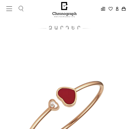
ԶԱՐԴԵՐ