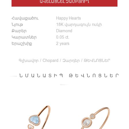
ԱՎԵԼԱՑՆԵԼ ԶԱՄԲՅՈՒՂ
Հավաքածու
Happy Hearts
Նյութ
18K վարդագույն ոսկի
Քարեր
Diamond
Կարատներ
0.05 ct.
Երաշխիք
2 years
Գլխավոր
/
Chopard
/
Զարդեր
/
ԹԵՎՆՈՑՆԵՐ
ՆՄԱՆԱՏԻՊ ԹԵՎՆՈՑՆԵՐ