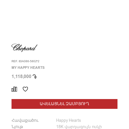
REF. 83A086-5802*2
MY HAPPY HEARTS
1,118,000
ԱՎԵԼԱՑՆԵԼ ԶԱՄԲՅՈՒՂ
Հավաքածու
Happy Hearts
Նյութ
18K վարդագույն ոսկի