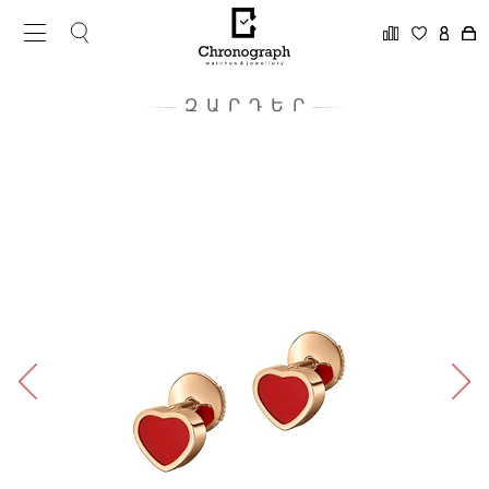
ԶԱՐԴԵՐ