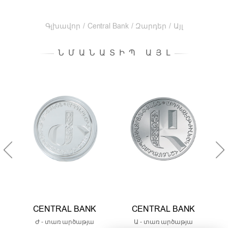
Գլխավոր
/
Central Bank
/
Զարդեր
/
Այլ
ՆՄԱՆԱՏԻՊ ԱՅԼ
CENTRAL BANK
CENTRAL BANK
Ժ - տառ արծաթյա
Ա - տառ արծաթյա