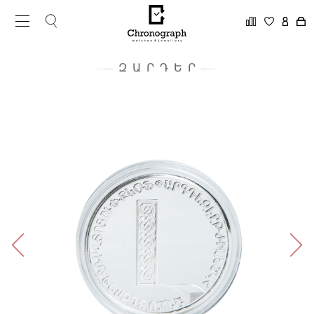
ԶԱՐԴԵՐ