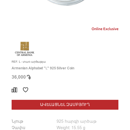
REF. Լ - տառ արծաթյա
Armenian Alphabet "Լ" 925 Silver Coin
36,000
ԱՎԵԼԱՑՆԵԼ ԶԱՄԲՅՈՒՂ
Նյութ
925 հարգի արծաթ
Չափս
Weight: 15.55 g