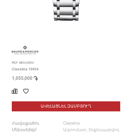
REF. M0A10854
Classima 10854
1,055,000
ԱՎԵԼԱՑՆԵԼ ԶԱՄԲՅՈՒՂ
Հավաքածու
Classima
Մեխանիզմ
Ավտոմատ, ինքնալարվող