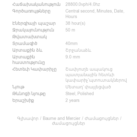
Հաճախականություն
28800.0vph/4.0hz
Գործառույթները
Central second, Minutes, Date,
Hours
Էներգիայի պաշար
38 hour(s)
Ջրակայունություն
50 m
Թվատախտակ
Տրամագիծ
40mm
Արտաքին ձև
Շրջանաձև
Արտաքին
9.0 mm
հաստությունը
Հետեւի Կափարիչը
Շափյուղե ապակուց
պատյանային հետևի
կափարիչ՝պտուտակներով
Նյութ
Մետաղ՝ փայլեցված
Թևնոցի նյութը
Steel, Polished
Երաշխիք
2 years
Գլխավոր
/
Baume and Mercier
/
Ժամացույցներ
/
ժամացույցներ