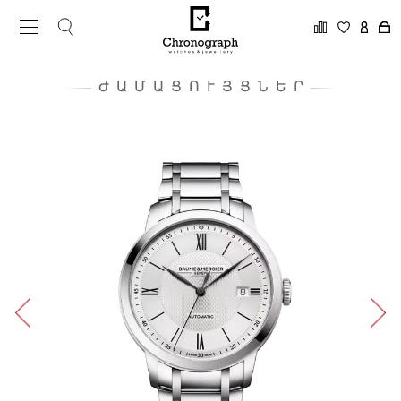
ԺԱՄԱՑՈՒՅՑՆԵՐ