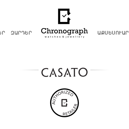
ԵՐ
ԶԱՐԴԵՐ
ԱՔՍԵՍՈՒԱՐ