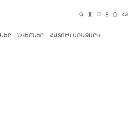
ՀՅ
ՆԵՐ
ՆՎԵՐՆԵՐ
ՀԱՏՈՒԿ ԱՌԱՋԱՐԿ