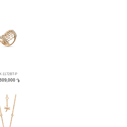
X-1172BT-P
,809,000