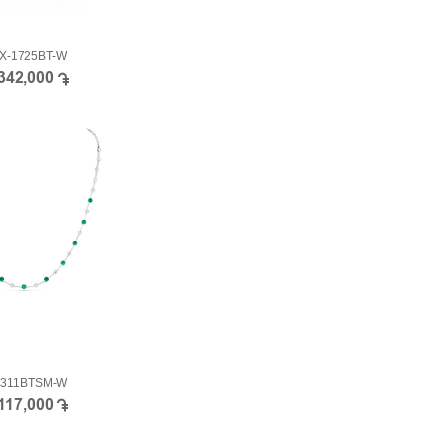
X-1725BT-W
,342,000
-311BTSM-W
,117,000