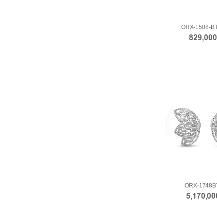
ORX-1508-BT
829,00
ORX-1748B
5,170,0