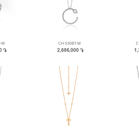
T-W
CH-530BT-W
C
00
2,686,000
1