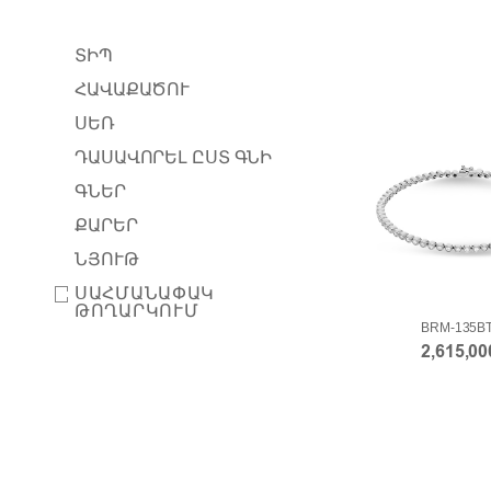
ՏԻՊ
ՀԱՎԱՔԱԾՈՒ
ՍԵՌ
ԴԱՍԱՎՈՐԵԼ ԸՍՏ ԳՆԻ
ԳՆԵՐ
ՔԱՐԵՐ
ՆՅՈՒԹ
ՍԱՀՄԱՆԱՓԱԿ
ԹՈՂԱՐԿՈՒՄ
BRM-135B
2,615,0