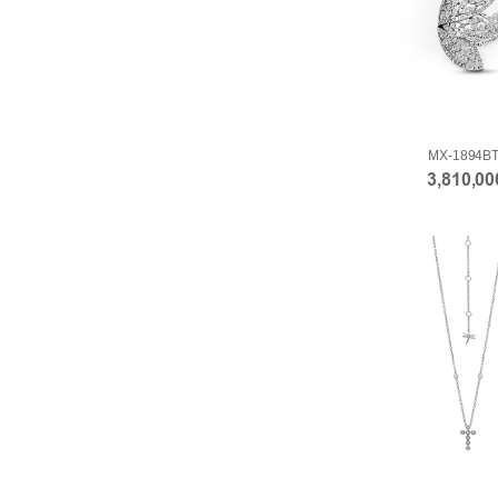
MX-1894B
3,810,0