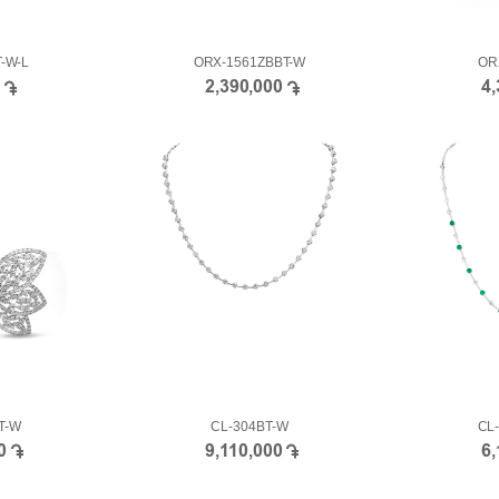
-W-L
ORX-1561ZBBT-W
OR
0
2,390,000
4
T-W
CL-304BT-W
CL
00
9,110,000
6