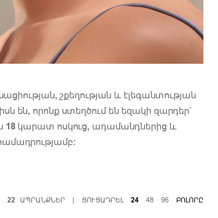
ացիության, շքեղության և էլեգանտության
սն են, որոնք ստեղծում են եզակի զարդեր՝
ն 18 կարատ ոսկուց, ադամանդներից և
 համադրությամբ:
22
ԱՊՐԱՆՔՆԵՐ
|
ՑՈՒՑԱԴՐԵԼ
24
48
96
ԲՈԼՈՐԸ