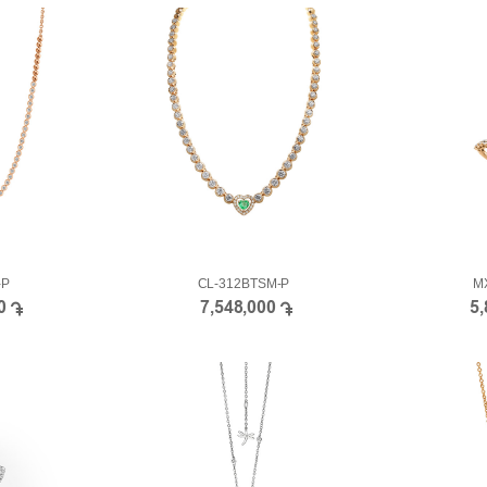
-P
CL-312BTSM-P
M
00
7,548,000
5