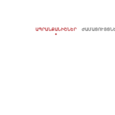
ԱՊՐԱՆՔԱՆԻՇՆԵՐ
ԺԱՄԱՑՈՒՅՑՆ