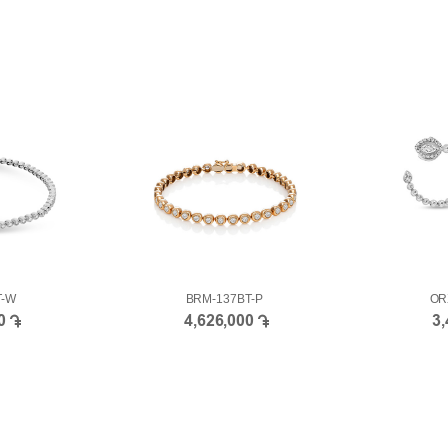
T-W
BRM-137BT-P
OR
00
4,626,000
3