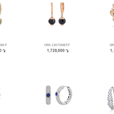
SM-P
ORX-1307ONBT-P
OR
00
1,728,000
1