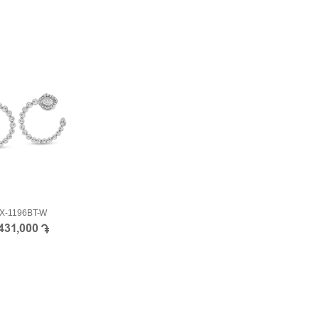
X-1196BT-W
,431,000