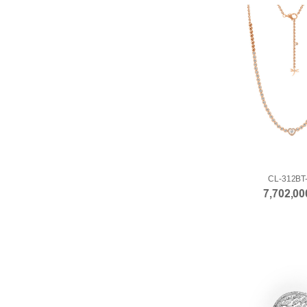
CL-312BT
7,702,0