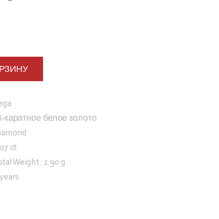
ОРЗИНУ
ega
8-каратное белое золото
iamond
07 ct
otal Weight: 2.90 g
 years