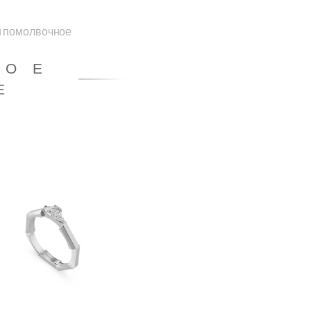
и помолвочное
НОЕ
Е