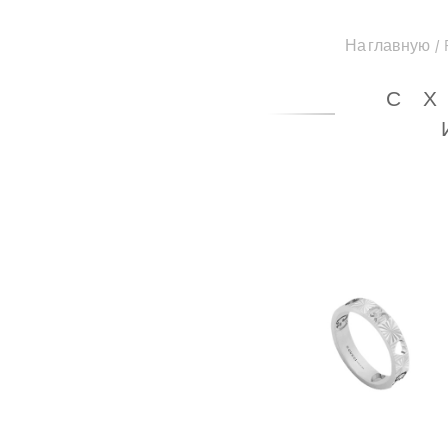
На главную
/
С