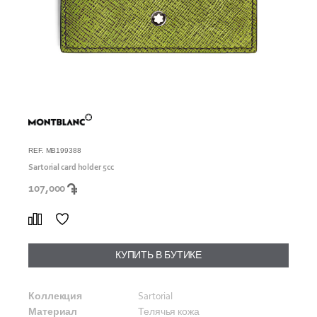
REF. MB199388
Sartorial card holder 5cc
107,000
КУПИТЬ В БУТИКЕ
Коллекция
Sartorial
Материал
Телячья кожа