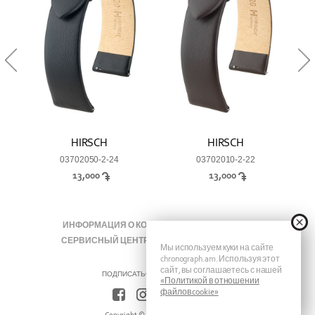
HIRSCH
HIRSCH
03702050-2-24
03702010-2-22
13,000
13,000
ИНФОРМАЦИЯ О КОМПАНИИ
ЖУРНАЛЫ
СЕРВИСНЫЙ ЦЕНТР
КОНТАКТЫ
FAQ
Мы используем куки на сайте
chronograph.am. Используя этот
сайт, вы соглашаетесь с нашей
ПОДПИСАТЬСЯ НА ХРОНОГРАФ
«Политикой в отношении
файлов cookie»