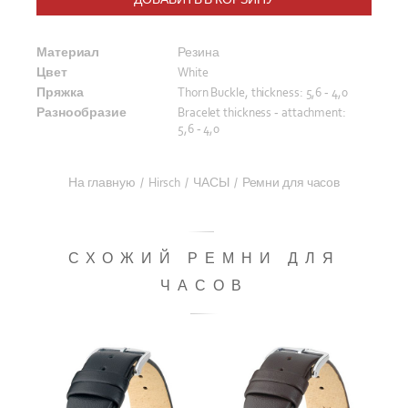
Материал
Резина
Цвет
White
Пряжка
Thorn Buckle, thickness: 5,6 - 4,0
Разнообразие
Bracelet thickness - attachment:
5,6 - 4,0
На главную
/
Hirsch
/
ЧАСЫ
/
Ремни для часов
СХОЖИЙ РЕМНИ ДЛЯ
ЧАСОВ