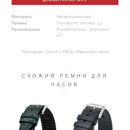
Материал
Натуральная кожа
Пряжка
Thorn Buckle, thickness: 4,0
Разнообразие
Bracelet thickness - attachment:
4,0
На главную
/
Hirsch
/
ЧАСЫ
/
Ремни для часов
СХОЖИЙ РЕМНИ ДЛЯ
ЧАСОВ