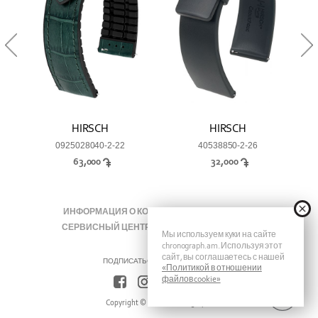
HIRSCH
HIRSCH
0925028040-2-22
40538850-2-26
63,000
32,000
ИНФОРМАЦИЯ О КОМПАНИИ
ЖУРНАЛЫ
СЕРВИСНЫЙ ЦЕНТР
КОНТАКТЫ
FAQ
Мы используем куки на сайте
chronograph.am. Используя этот
сайт, вы соглашаетесь с нашей
ПОДПИСАТЬСЯ НА ХРОНОГРАФ
«Политикой в отношении
файлов cookie»
Copyright © 2026 Chronograph.