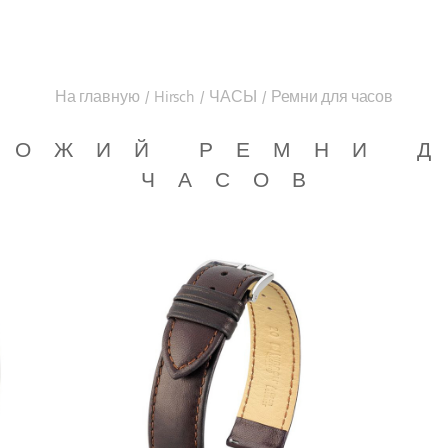
На главную
/
Hirsch
/
ЧАСЫ
/
Ремни для часов
ХОЖИЙ РЕМНИ 
ЧАСОВ