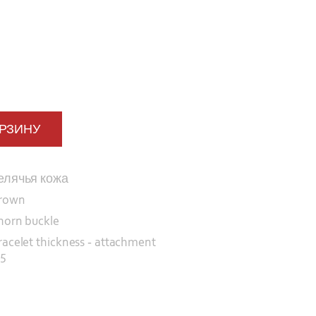
ОРЗИНУ
елячья кожа
rown
horn buckle
racelet thickness - attachment
,5