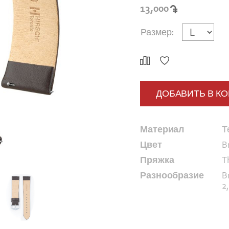
13,000
Размер:
ДОБАВИТЬ В К
Материал
Т
Цвет
B
Пряжка
T
Разнообразие
B
2