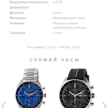
Водонепроницаемость
30ATM
Циферблат
Диаметр
40mm
Материал
Нержавеющая сталь
Ремешок
Чёрный и серый
нейлоновый ремешок
Гарантия
2 years
На главную
/
Gucci
/
ЧАСЫ
/
Часы
СХОЖИЙ ЧАСЫ