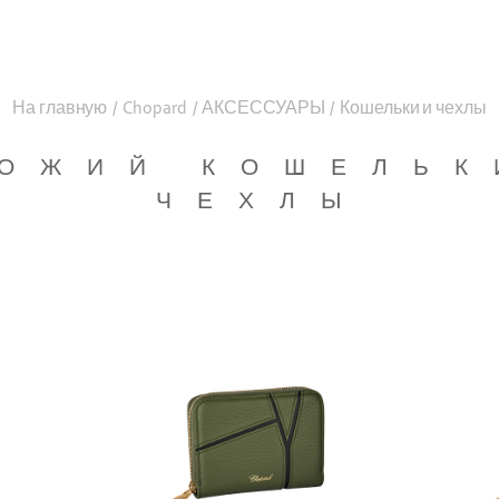
На главную
/
Chopard
/
АКСЕССУАРЫ
/
Кошельки и чехлы
ОЖИЙ КОШЕЛЬК
ЧЕХЛЫ