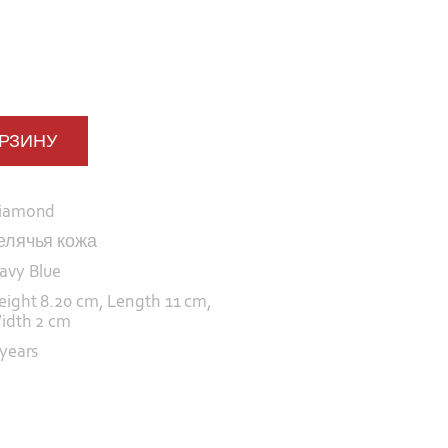
ОРЗИНУ
iamond
елячья кожа
avy Blue
eight 8.20 cm, Length 11 cm,
idth 2 cm
 years