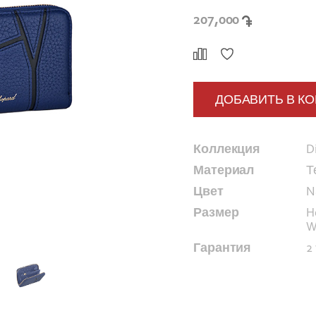
207,000
ДОБАВИТЬ В К
Коллекция
D
Материал
Т
Цвет
N
Размер
H
W
Гарантия
2