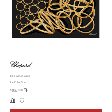
REF. 95002-0789
Ice Cube Scarf
195,000