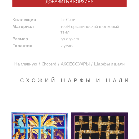
ДОБАВИТЬ В КОРЗИНУ
Коллекция
Ice Cube
Материал
100% органический шелковый
твил
Размер
90 x 90 cm
Гарантия
2 years
На главную
/
Chopard
/
АКСЕССУАРЫ
/
Шарфы и шали
СХОЖИЙ ШАРФЫ И ШАЛИ