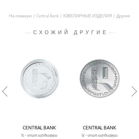
На главную
/
Central Bank
/
ЮВЕЛИРНЫЕ ИЗДЕЛИЯ
/
Другие
СХОЖИЙ ДРУГИЕ
CENTRAL BANK
CENTRAL BANK
Ե - տառ արծաթյա
Ա - տառ արծաթյա