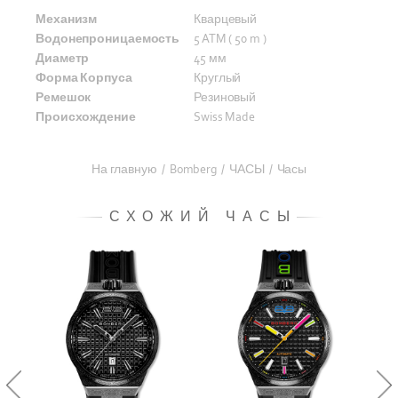
Механизм
Кварцевый
Водонепроницаемость
5 ATM ( 50 m )
Диаметр
45 мм
Форма Корпуса
Круглый
Ремешок
Резиновый
Происхождение
Swiss Made
На главную
/
Bomberg
/
ЧАСЫ
/
Часы
СХОЖИЙ ЧАСЫ