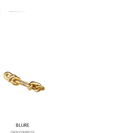
Е
BLURE
GKNYGHB018