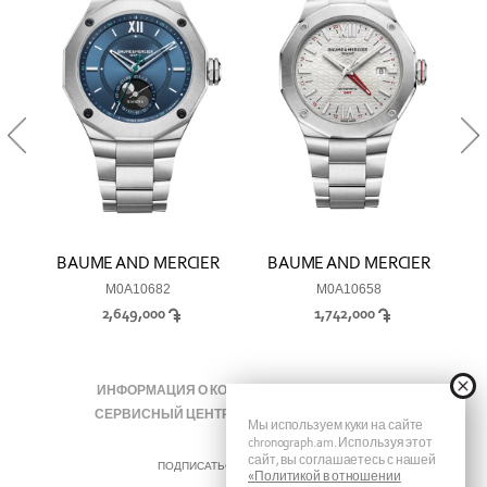
R
BAUME AND MERCIER
BAUME AND MERCIER
M0A10682
M0A10658
2,649,000
1,742,000
ИНФОРМАЦИЯ О КОМПАНИИ
ЖУРНАЛЫ
СЕРВИСНЫЙ ЦЕНТР
КОНТАКТЫ
FAQ
Мы используем куки на сайте
chronograph.am. Используя этот
сайт, вы соглашаетесь с нашей
ПОДПИСАТЬСЯ НА ХРОНОГРАФ
«Политикой в отношении