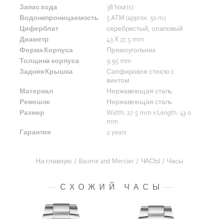
Запас хода
38 hour(s)
Водонепроницаемость
5 ATM (approx. 50 m)
Циферблат
серебристый, опаловый
Диаметр
43 X 27.5 mm
Форма Корпуса
Прямоугольник
Толщина корпуса
9.95 mm
Задняя Крышка
Сапфировое стекло с
винтом
Материал
Нержавеющая сталь
Ремешок
Нержавеющая сталь
Размер
Width: 27.5 mm x Length: 43.0
mm
Гарантия
2 years
На главную
/
Baume and Mercier
/
ЧАСЫ
/
Часы
СХОЖИЙ ЧАСЫ